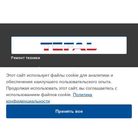
Ремонт техники
ВЫБЕРИ СВОЙ ГОРОД
Этот сайт использует файлы cookie для аналитики и
Ремонт парогенератора SV7112E0 Tefal в
Москве
обеспечения наилучшего пользовательского опыта.
Ремонт парогенератора SV7112E0 Tefal в
Краснодаре
Продолжая использовать этот сайт, вы соглашаетесь с
Ремонт парогенератора SV7112E0 Tefal в
Ростове-на-Дону
использованием файлов cookie.
Политика
конфиденциальности
Ремонт парогенератора SV7112E0 Tefal в
Нижнем
Новгороде
Принять все
Ремонт парогенератора SV7112E0 Tefal в
Новосибирске
Ремонт парогенератора SV7112E0 Tefal в
Челябинске
Ремонт парогенератора SV7112E0 Tefal в
Екатеринбурге
Ремонт парогенератора SV7112E0 Tefal в
Казани